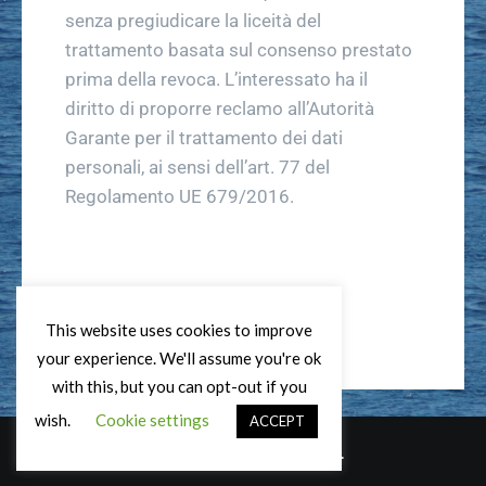
senza pregiudicare la liceità del
trattamento basata sul consenso prestato
prima della revoca. L’interessato ha il
diritto di proporre reclamo all’Autorità
Garante per il trattamento dei dati
personali, ai sensi dell’art. 77 del
Regolamento UE 679/2016.
This website uses cookies to improve
your experience. We'll assume you're ok
with this, but you can opt-out if you
wish.
Cookie settings
ACCEPT
|
CoverNews
di AF themes.